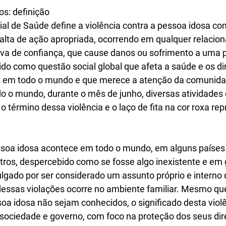
os: definição
l de Saúde define a violência contra a pessoa idosa co
 falta de ação apropriada, ocorrendo em qualquer relaci
iva de confiança, que cause danos ou sofrimento a uma 
ido como questão social global que afeta a saúde e os d
s em todo o mundo e que merece a atenção da comunida
do o mundo, durante o mês de junho, diversas atividades
 término dessa violência e o laço de fita na cor roxa re
ssoa idosa acontece em todo o mundo, em alguns países
ros, despercebido como se fosse algo inexistente e em 
ulgado por ser considerado um assunto próprio e interno d
dessas violações ocorre no ambiente familiar. 
Mesmo que
oa idosa não sejam conhecidos, o significado desta violên
sociedade e governo, com foco na proteção dos seus dire