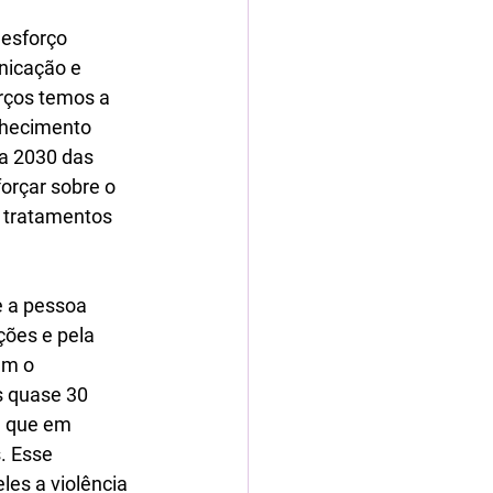
esforço 
nicação e 
rços temos a 
lhecimento 
a 2030 das 
orçar sobre o 
 tratamentos 
e a pessoa 
ções e pela 
em o 
s quase 30 
é que em 
.
 Esse 
es a violência 