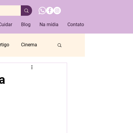
Cuidar
Blog
Na mídia
Contato
rtigo
Cinema
livro
a