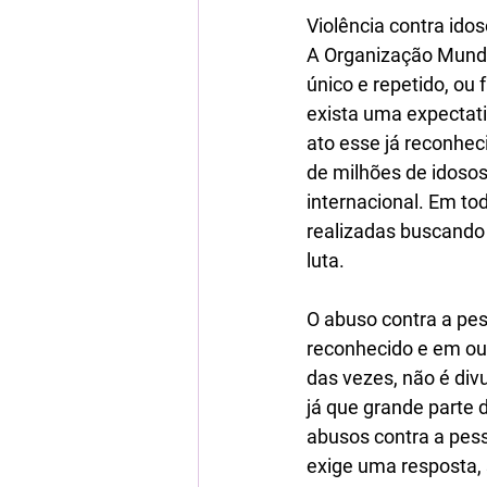
Violência contra idos
A Organização Mundia
único e repetido, ou
exista uma expectat
ato esse já reconhec
de milhões de idoso
internacional. Em to
realizadas buscando o
luta.
O abuso contra a pe
reconhecido e em out
das vezes, não é div
já que grande parte 
abusos contra a pess
exige uma resposta, 