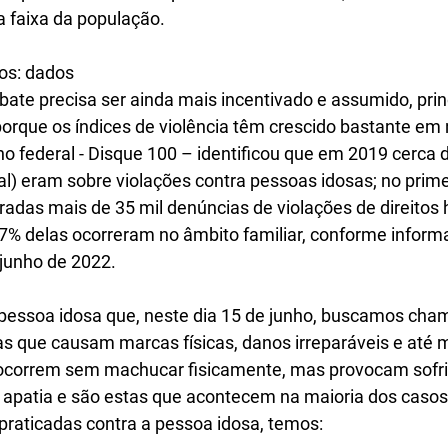
a faixa da população.
sos: dados
ate precisa ser ainda mais incentivado e assumido, pri
 porque os índices de violência têm crescido bastante em 
o federal - Disque 100 – identificou que em 2019 cerca d
tal) eram sobre violações contra pessoas idosas; no prim
radas mais de 35 mil denúncias de violações de direitos
7% delas ocorreram no âmbito familiar, conforme inform
 junho de 2022. 
 pessoa idosa que, neste dia 15 de junho, buscamos cham
 as que causam marcas físicas, danos irreparáveis e até
ue ocorrem sem machucar fisicamente, mas provocam sofr
 apatia e são estas que acontecem na maioria dos casos
 praticadas contra a pessoa idosa, temos: