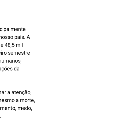
ncipalmente 
nosso país. A 
e 48,5 mil 
eiro semestre 
 humanos, 
ações da 
ar a atenção, 
 mesmo a morte, 
imento, medo, 
. 