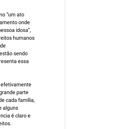
mo “um ato 
onamento onde 
pessoa idosa”
, 
ireitos humanos 
de 
 estão sendo 
presenta essa 
 efetivamente 
grande parte 
e cada família, 
 alguns 
cia é claro e 
itos.