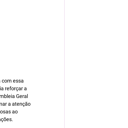
a com essa 
a reforçar a 
mbleia Geral 
mar a atenção 
dosas ao 
ções. 