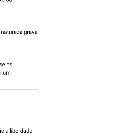
 natureza grave
se os 
a um 
o a liberdade 