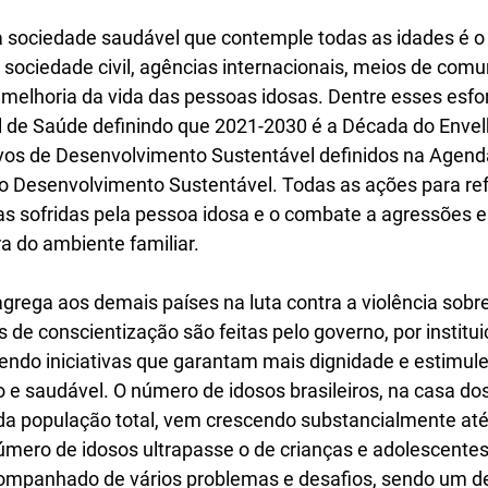
 sociedade saudável que contemple todas as idades é o 
 sociedade civil, agências internacionais, meios de comu
 melhoria da vida das pessoas idosas. Dentre esses esfo
 de Saúde definindo que 
2021-2030 é a Década do Enve
ivos de Desenvolvimento Sustentável definidos na Agend
o Desenvolvimento Sustentável. Todas as ações para ref
as sofridas pela pessoa idosa e o combate a agressões e
a do ambiente familiar. 
grega aos demais países na luta contra a violência sobr
 de conscientização são feitas pelo governo, por institui
do iniciativas que garantam mais dignidade e estimul
 e saudável. 
O número de idosos brasileiros, na casa do
da população total, vem crescendo substancialmente at
mero de idosos ultrapasse o de crianças e adolescentes
mpanhado de vários problemas e desafios, sendo um del