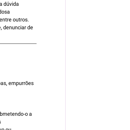
a dúvida 
dosa 
entre outros. 
, denunciar de 
pas, empurrões 
submetendo-o a 
 
vo ou 