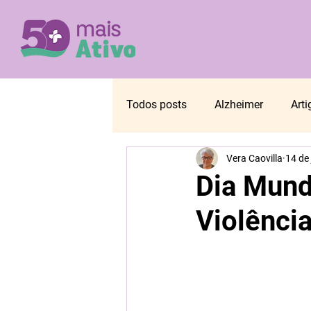
Todos posts
Alzheimer
Arti
Vera Caovilla
14 de
Envelhecimento
Inclusão s
Dia Mund
Violênci