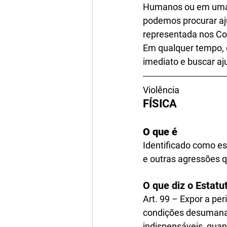
Humanos ou em uma d
podemos procurar aju
representada nos Con
Em qualquer tempo, o
imediato e buscar aj
Violência
FÍSICA 
O que é 
Identificado como e
e outras agressões q
O que diz o Estatuto
Art. 99 – Expor a per
condições desumanas
indispensáveis, quan