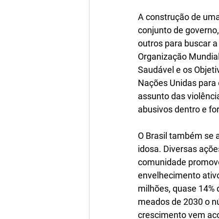
A construção de uma
conjunto de governo,
outros para buscar a
Organização Mundial
Saudável 
e os Objet
Nações Unidas para 
assunto das violênci
abusivos dentro e for
O Brasil também se a
idosa. Diversas ações
comunidade promoven
envelhecimento ativo
milhões, quase 14% 
meados de 2030 o nú
crescimento vem aco