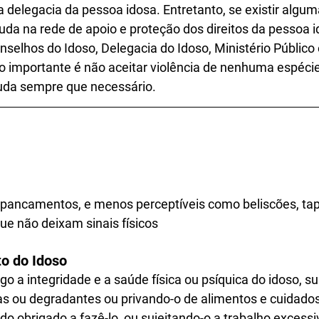
elegacia da pessoa idosa. Entretanto, se existir algum
da na rede de apoio e proteção dos direitos da pessoa i
selhos do Idoso, Delegacia do Idoso, Ministério Público 
 importante é não aceitar violência de nenhuma espécie
uda sempre que necessário. 
spancamentos, e menos perceptíveis como beliscões, ta
ue não deixam sinais físicos
 do Idoso         
igo a integridade e a saúde física ou psíquica do idoso, 
 ou degradantes ou privando-o de alimentos e cuidados
do obrigado a fazê-lo, ou sujeitando-o a trabalho excessi