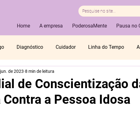
Home
A empresa
PoderosaMente
Pausa no 
go
Diagnóstico
Cuidador
Linha do Tempo
A
 jun. de 2023
8 min de leitura
ocial
Direitos da Pessoa Idosa
Intergeracionalidade
ial de Conscientização d
a Contra a Pessoa Idosa