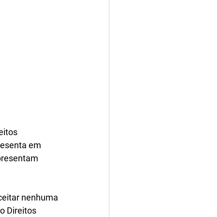
itos 
resenta em 
presentam 
ceitar nenhuma 
 Direitos 