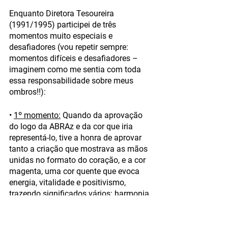
Enquanto Diretora Tesoureira 
(1991/1995) participei de três 
momentos muito especiais e 
desafiadores (vou repetir sempre: 
momentos difíceis e desafiadores – 
imaginem como me sentia com toda 
essa responsabilidade sobre meus 
ombros!!):
• 
1º momento:
 Quando da aprovação 
do logo da ABRAz e da cor que iria 
representá-lo, tive a honra de aprovar 
tanto a criação que mostrava as mãos 
unidas no formato do coração, e a cor 
magenta, uma cor quente que evoca 
energia, vitalidade e positivismo, 
trazendo significados vários: harmonia, 
carinho, compaixão, tolerância, 
negociação, dentre outros. Naquele 
momento, aprovando o que seria a 