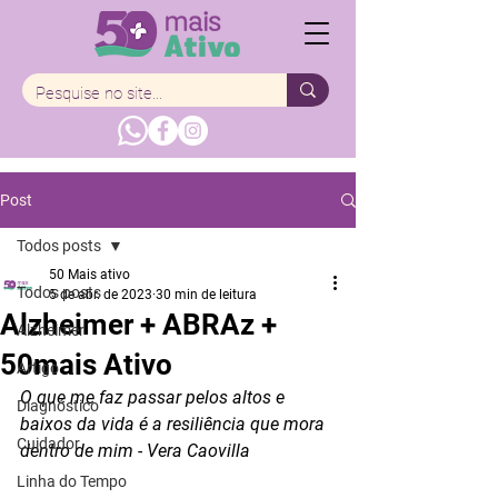
Post
Todos posts
50 Mais ativo
Todos posts
5 de abr. de 2023
30 min de leitura
Alzheimer + ABRAz +
Alzheimer
50mais Ativo
Artigo
O que me faz passar pelos altos e 
Diagnóstico
baixos da vida é a resiliência que mora 
Cuidador
dentro de mim - Vera Caovilla
Linha do Tempo