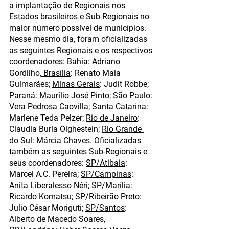
a implantação de Regionais nos 
Estados brasileiros e Sub-Regionais no 
maior número possível de municípios. 
Nesse mesmo dia, foram oficializadas 
as seguintes Regionais e os respectivos 
coordenadores: 
Bahia
: Adriano 
Gordilho,
 Brasília
: Renato Maia 
Guimarães; 
Minas Gerais
: Judit Robbe; 
Paraná
: Maurílio José Pinto; 
São Paulo
: 
Vera Pedrosa Caovilla; 
Santa Catarina
: 
Marlene Teda Pelzer; 
Rio de Janeiro
: 
Claudia Burla Oighestein; 
Rio Grande 
do Sul
: Márcia Chaves. Oficializadas 
também as seguintes Sub-Regionais e 
seus coordenadores: 
SP/Atibaia
: 
Marcel A.C. Pereira; 
SP/Campinas
: 
Anita Liberalesso Néri;
 SP/Marília:
Ricardo Komatsu; 
SP/Ribeirão Preto
: 
Julio César Moriguti; 
SP/Santos
: 
Alberto de Macedo Soares, 