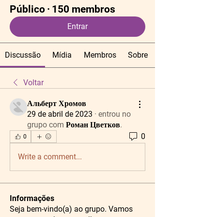
Público
·
150 membros
Entrar
Discussão
Mídia
Membros
Sobre
Voltar
Альберт Хромов
29 de abril de 2023
·
entrou no
grupo com
Роман Цветков
.
0
0
Write a comment...
Informações
Seja bem-vindo(a) ao grupo. Vamos