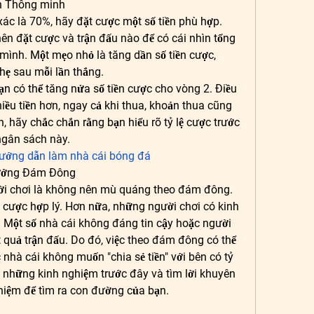
ch Thông minh
xác là 70%, hãy đặt cược một số tiền phù hợp. 
ên đặt cược và trận đấu nào để có cái nhìn tổng 
ình. Một mẹo nhỏ là tăng dần số tiền cược, 
nhẹ sau mỗi lần thắng.
ạn có thể tăng nửa số tiền cược cho vòng 2. Điều 
ều tiền hơn, ngay cả khi thua, khoản thua cũng 
 hãy chắc chắn rằng bạn hiểu rõ tỷ lệ cược trước 
ngân sách này.
ướng dẫn làm nhà cái bóng đá
Hưởng Đám Đông
ời chơi là không nên mù quáng theo đám đông. 
 cược hợp lý. Hơn nữa, những người chơi có kinh 
 Một số nhà cái không đáng tin cậy hoặc người 
t quả trận đấu. Do đó, việc theo đám đông có thể 
 nhà cái không muốn "chia sẻ tiền" với bên có tỷ 
ừ những kinh nghiệm trước đây và tìm lời khuyên 
hiệm để tìm ra con đường của bạn.