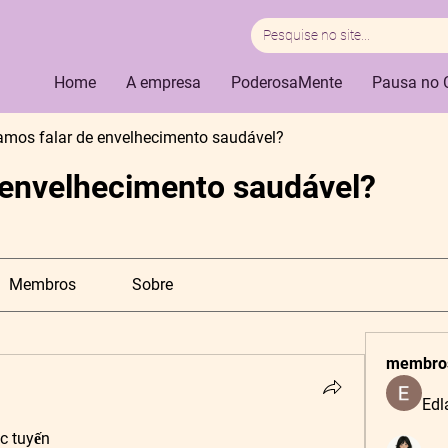
Home
A empresa
PoderosaMente
Pausa no 
amos falar de envelhecimento saudável?
 envelhecimento saudável?
Membros
Sobre
membro
Edl
c tuyến