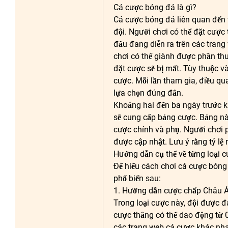
Cá cược bóng đá là gì?
Cá cược bóng đá liên quan đến v
đội. Người chơi có thể đặt cược 
đấu đang diễn ra trên các tran
chơi có thể giành được phần thưở
đặt cược sẽ bị mất. Tùy thuộc và
cược. Mỗi lần tham gia, điều qu
lựa chọn đúng đắn.
Khoảng hai đến ba ngày trước khi
sẽ cung cấp bảng cược. Bảng này
cược chính và phụ. Người chơi ph
được cập nhật. Lưu ý rằng tỷ lệ 
Hướng dẫn cụ thể về từng loại 
Để hiểu cách chơi cá cược bóng 
phổ biến sau:
1. Hướng dẫn cược chấp Châu 
Trong loại cược này, đội được đ
cược thắng có thể dao động từ 0
các trang web cá cược khác nhau