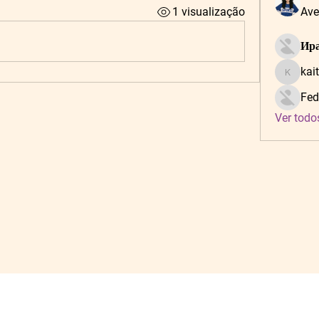
1 visualização
Ave
Ира
kai
kaitlynf
Fed
Ver todo