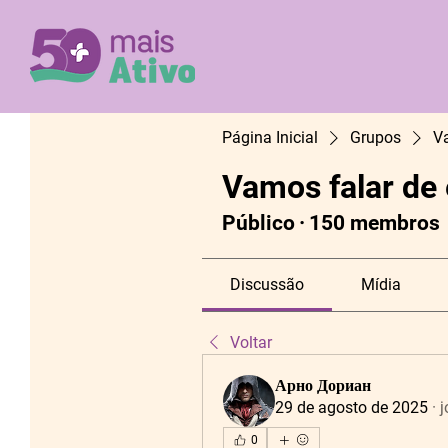
Página Inicial
Grupos
V
Vamos falar de
Público
·
150 membros
Discussão
Mídia
Voltar
Арно Дориан
29 de agosto de 2025
·
j
0