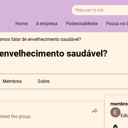
Home
A empresa
PoderosaMente
Pausa no 
amos falar de envelhecimento saudável?
 envelhecimento saudável?
Membros
Sobre
membro
Edl
oined the group.