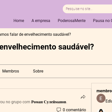
Home
A empresa
PoderosaMente
Pausa no 
amos falar de envelhecimento saudável?
 envelhecimento saudável?
Membros
Sobre
membro
Edl
rou no grupo com
Роман Сулейманов
.
0 comentário