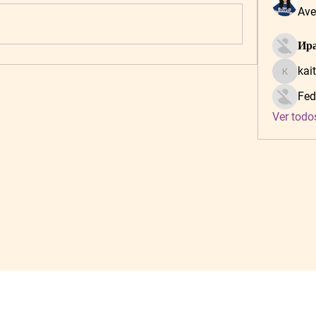
Ave
Ира
kai
kaitlynf
Fed
Ver todo