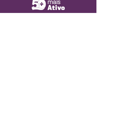
Entre em contato
Deixe sua mensagem,
retornaremos o mais breve.
Nome
Sobrenome
Email
Assunto
Escreva sua mensagem