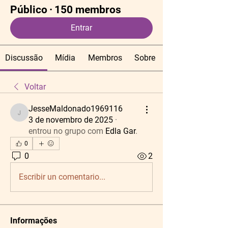
Público
·
150 membros
Entrar
Discussão
Mídia
Membros
Sobre
Voltar
JesseMaldonado1969116
JesseMaldonado1969116
3 de novembro de 2025
·
entrou no grupo com
Edla Gar
.
0
0
2
Escribir un comentario...
Informações