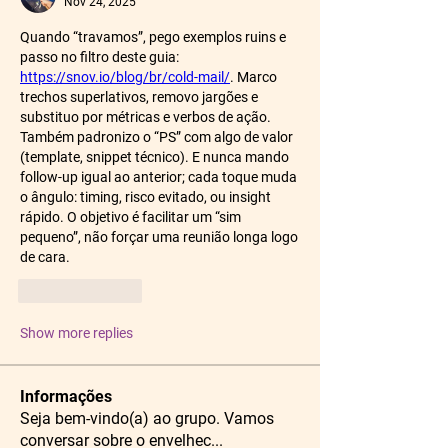
Nov 24, 2025
Quando “travamos”, pego exemplos ruins e 
passo no filtro deste guia: 
https://snov.io/blog/br/cold-mail/
. Marco 
trechos superlativos, removo jargões e 
substituo por métricas e verbos de ação. 
Também padronizo o “PS” com algo de valor 
(template, snippet técnico). E nunca mando 
follow-up igual ao anterior; cada toque muda 
o ângulo: timing, risco evitado, ou insight 
rápido. O objetivo é facilitar um “sim 
pequeno”, não forçar uma reunião longa logo 
de cara.
Like
Reply
Show more replies
Informações
Seja bem-vindo(a) ao grupo. Vamos
conversar sobre o envelhec
...