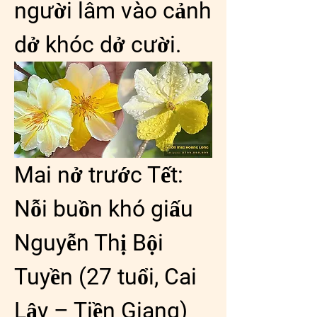
người lâm vào cảnh 
dở khóc dở cười.
Mai nở trước Tết: 
Nỗi buồn khó giấu
Nguyễn Thị Bội 
Tuyền (27 tuổi, Cai 
Lậy – Tiền Giang) 