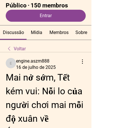
Público
·
150 membros
Entrar
Discussão
Mídia
Membros
Sobre
Voltar
engine.aszm888
engine.aszm888
16 de julho de 2025
Mai nở sớm, Tết 
kém vui: Nỗi lo của 
người chơi mai mỗi 
độ xuân về