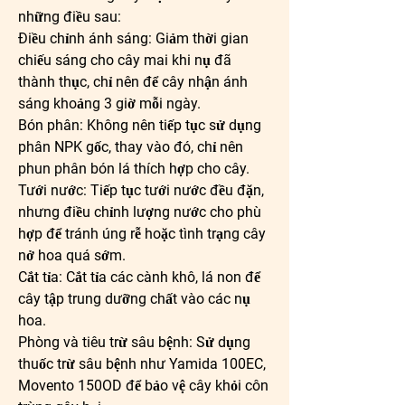
những điều sau:
Điều chỉnh ánh sáng: Giảm thời gian 
chiếu sáng cho cây mai khi nụ đã 
thành thục, chỉ nên để cây nhận ánh 
sáng khoảng 3 giờ mỗi ngày.
Bón phân: Không nên tiếp tục sử dụng 
phân NPK gốc, thay vào đó, chỉ nên 
phun phân bón lá thích hợp cho cây.
Tưới nước: Tiếp tục tưới nước đều đặn, 
nhưng điều chỉnh lượng nước cho phù 
hợp để tránh úng rễ hoặc tình trạng cây 
nở hoa quá sớm.
Cắt tỉa: Cắt tỉa các cành khô, lá non để 
cây tập trung dưỡng chất vào các nụ 
hoa.
Phòng và tiêu trừ sâu bệnh: Sử dụng 
thuốc trừ sâu bệnh như Yamida 100EC, 
Movento 150OD để bảo vệ cây khỏi côn 