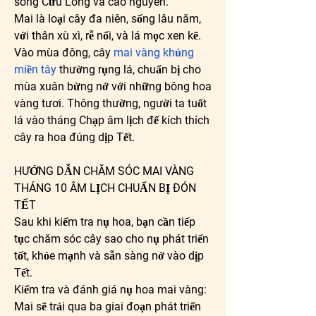
sông Cửu Long và cao nguyên.
Mai là loại cây đa niên, sống lâu năm, 
với thân xù xì, rễ nổi, và lá mọc xen kẽ. 
Vào mùa đông, cây 
mai vàng khủng 
miền tây
 thường rụng lá, chuẩn bị cho 
mùa xuân bừng nở với những bông hoa 
vàng tươi. Thông thường, người ta tuốt 
lá vào tháng Chạp âm lịch để kích thích 
cây ra hoa đúng dịp Tết.
HƯỚNG DẪN CHĂM SÓC MAI VÀNG 
THÁNG 10 ÂM LỊCH CHUẨN BỊ ĐÓN 
TẾT
Sau khi kiểm tra nụ hoa, bạn cần tiếp 
tục chăm sóc cây sao cho nụ phát triển 
tốt, khỏe mạnh và sẵn sàng nở vào dịp 
Tết.
Kiểm tra và đánh giá nụ hoa mai vàng: 
Mai sẽ trải qua ba giai đoạn phát triển 