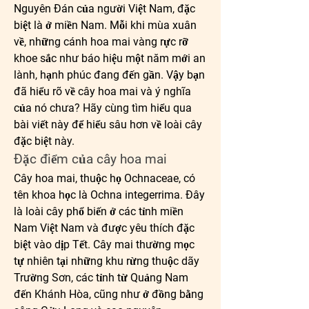
Nguyên Đán của người Việt Nam, đặc 
biệt là ở miền Nam. Mỗi khi mùa xuân 
về, những cánh hoa mai vàng rực rỡ 
khoe sắc như báo hiệu một năm mới an 
lành, hạnh phúc đang đến gần. Vậy bạn 
đã hiểu rõ về cây hoa mai và ý nghĩa 
của nó chưa? Hãy cùng tìm hiểu qua 
bài viết này để hiểu sâu hơn về loài cây 
đặc biệt này.
Đặc điểm của cây hoa mai
Cây hoa mai, thuộc họ Ochnaceae, có 
tên khoa học là Ochna integerrima. Đây 
là loài cây phổ biến ở các tỉnh miền 
Nam Việt Nam và được yêu thích đặc 
biệt vào dịp Tết. Cây mai thường mọc 
tự nhiên tại những khu rừng thuộc dãy 
Trường Sơn, các tỉnh từ Quảng Nam 
đến Khánh Hòa, cũng như ở đồng bằng 