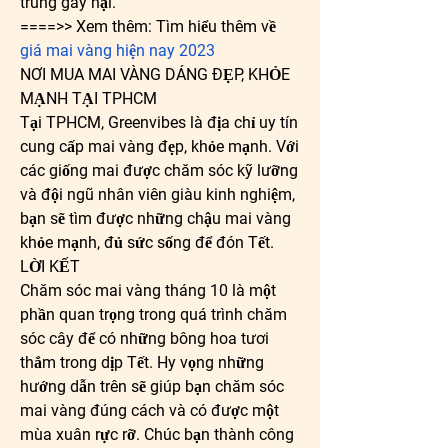
trùng gây hại.
====>> Xem thêm: Tìm hiểu thêm về 
giá mai vàng hiện nay 2023
NƠI MUA MAI VÀNG DÁNG ĐẸP, KHỎE 
MẠNH TẠI TPHCM
Tại TPHCM, Greenvibes là địa chỉ uy tín 
cung cấp mai vàng đẹp, khỏe mạnh. Với 
các giống mai được chăm sóc kỹ lưỡng 
và đội ngũ nhân viên giàu kinh nghiệm, 
bạn sẽ tìm được những chậu mai vàng 
khỏe mạnh, đủ sức sống để đón Tết.
LỜI KẾT
Chăm sóc mai vàng tháng 10 là một 
phần quan trọng trong quá trình chăm 
sóc cây để có những bông hoa tươi 
thắm trong dịp Tết. Hy vọng những 
hướng dẫn trên sẽ giúp bạn chăm sóc 
mai vàng đúng cách và có được một 
mùa xuân rực rỡ. Chúc bạn thành công 