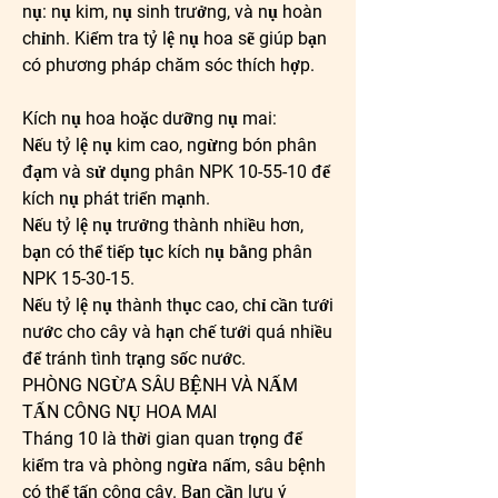
nụ: nụ kim, nụ sinh trưởng, và nụ hoàn 
chỉnh. Kiểm tra tỷ lệ nụ hoa sẽ giúp bạn 
có phương pháp chăm sóc thích hợp.
Kích nụ hoa hoặc dưỡng nụ mai:
Nếu tỷ lệ nụ kim cao, ngừng bón phân 
đạm và sử dụng phân NPK 10-55-10 để 
kích nụ phát triển mạnh.
Nếu tỷ lệ nụ trưởng thành nhiều hơn, 
bạn có thể tiếp tục kích nụ bằng phân 
NPK 15-30-15.
Nếu tỷ lệ nụ thành thục cao, chỉ cần tưới 
nước cho cây và hạn chế tưới quá nhiều 
để tránh tình trạng sốc nước.
PHÒNG NGỪA SÂU BỆNH VÀ NẤM 
TẤN CÔNG NỤ HOA MAI
Tháng 10 là thời gian quan trọng để 
kiểm tra và phòng ngừa nấm, sâu bệnh 
có thể tấn công cây. Bạn cần lưu ý 