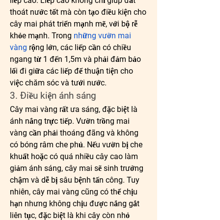
liếp cao. Liếp cao không chỉ giúp đất 
thoát nước tốt mà còn tạo điều kiện cho 
cây mai phát triển mạnh mẽ, với bộ rễ 
khỏe mạnh. Trong 
những vườn mai 
vàng
 rộng lớn, các liếp cần có chiều 
ngang từ 1 đến 1,5m và phải đảm bảo 
lối đi giữa các liếp để thuận tiện cho 
việc chăm sóc và tưới nước.
3. Điều kiện ánh sáng
Cây mai vàng rất ưa sáng, đặc biệt là 
ánh nắng trực tiếp. Vườn trồng mai 
vàng cần phải thoáng đãng và không 
có bóng râm che phủ. Nếu vườn bị che 
khuất hoặc có quá nhiều cây cao làm 
giảm ánh sáng, cây mai sẽ sinh trưởng 
chậm và dễ bị sâu bệnh tấn công. Tuy 
nhiên, cây mai vàng cũng có thể chịu 
hạn nhưng không chịu được nắng gắt 
liên tục, đặc biệt là khi cây còn nhỏ 