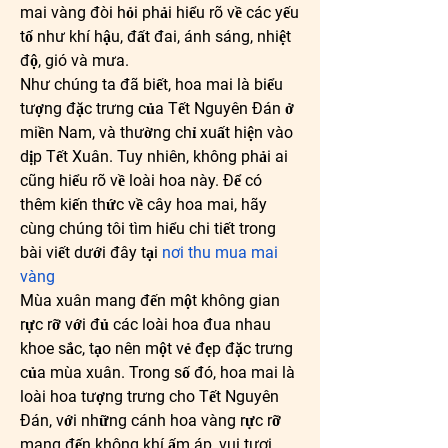
mai vàng đòi hỏi phải hiểu rõ về các yếu 
tố như khí hậu, đất đai, ánh sáng, nhiệt 
độ, gió và mưa.
Như chúng ta đã biết, hoa mai là biểu 
tượng đặc trưng của Tết Nguyên Đán ở 
miền Nam, và thường chỉ xuất hiện vào 
dịp Tết Xuân. Tuy nhiên, không phải ai 
cũng hiểu rõ về loài hoa này. Để có 
thêm kiến thức về cây hoa mai, hãy 
cùng chúng tôi tìm hiểu chi tiết trong 
bài viết dưới đây tại 
nơi thu mua mai 
vàng
Mùa xuân mang đến một không gian 
rực rỡ với đủ các loài hoa đua nhau 
khoe sắc, tạo nên một vẻ đẹp đặc trưng 
của mùa xuân. Trong số đó, hoa mai là 
loài hoa tượng trưng cho Tết Nguyên 
Đán, với những cánh hoa vàng rực rỡ 
mang đến không khí ấm áp, vui tươi 