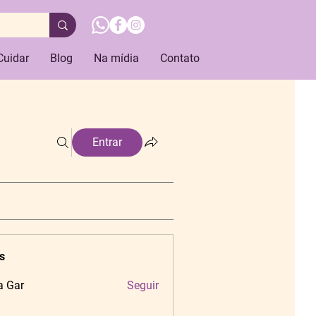
Cuidar
Blog
Na mídia
Contato
Entrar
s
a Gar
Seguir