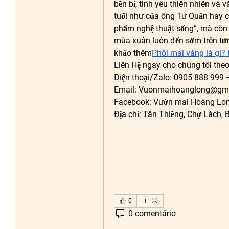
bền bỉ, tình yêu thiên nhiên và
tuổi như của ông Tư Quắn hay c
phẩm nghệ thuật sống”, mà còn 
mùa xuân luôn đến sớm trên từn
khảo thêm
Phôi mai vàng là gì?
Liên Hệ ngay cho chúng tôi theo
Điện thoại/Zalo: 0905 888 999
Email: 
Vuonmaihoanglong@gma
Facebook: Vườn mai Hoàng Lo
Địa chỉ: Tân Thiềng, Chợ Lách, B
0
0 comentário