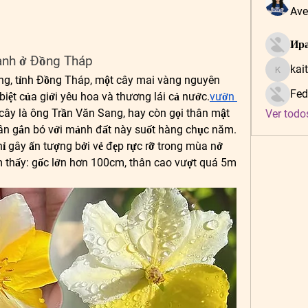
Ave
Ира
anh ở Đồng Tháp
kai
kaitlynf
ng, tỉnh Đồng Tháp, một cây mai vàng nguyên 
Fed
biệt của giới yêu hoa và thương lái cả nước.
vườn 
cây là ông Trần Văn Sang, hay còn gọi thân mật 
Ver todo
n gắn bó với mảnh đất này suốt hàng chục năm. 
 gây ấn tượng bởi vẻ đẹp rực rỡ trong mùa nở 
m thấy: gốc lớn hơn 100cm, thân cao vượt quá 5m 