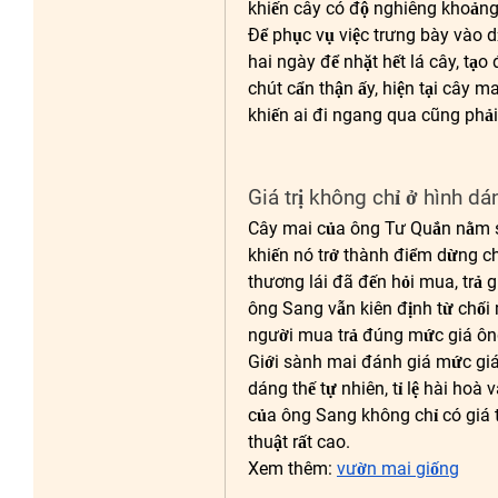
khiến cây có độ nghiêng khoảng
Để phục vụ việc trưng bày vào d
hai ngày để nhặt hết lá cây, tạo
chút cẩn thận ấy, hiện tại cây m
khiến ai đi ngang qua cũng phải
Giá trị không chỉ ở hình dá
Cây mai của ông Tư Quắn nằm sát
khiến nó trở thành điểm dừng c
thương lái đã đến hỏi mua, trả gi
ông Sang vẫn kiên định từ chối 
người mua trả đúng mức giá ông
Giới sành mai đánh giá mức giá 
dáng thế tự nhiên, tỉ lệ hài hoà 
của ông Sang không chỉ có giá tr
thuật rất cao.
Xem thêm: 
vườn mai giống