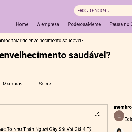
Home
A empresa
PoderosaMente
Pausa no 
amos falar de envelhecimento saudável?
 envelhecimento saudável?
Membros
Sobre
membro
Edl
ốc To Như Thân Người Gây Sốt Với Giá 4 Tỷ 