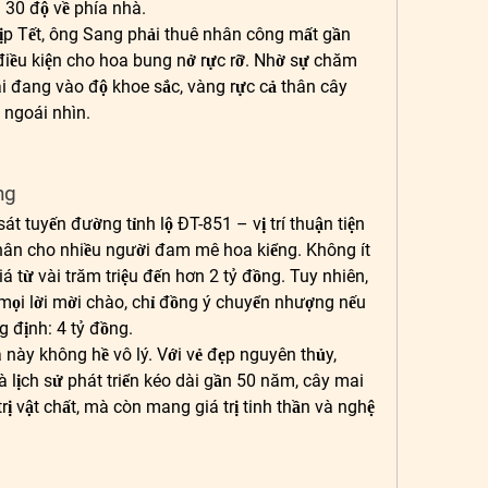
 30 độ về phía nhà.
ịp Tết, ông Sang phải thuê nhân công mất gần 
 điều kiện cho hoa bung nở rực rỡ. Nhờ sự chăm 
ai đang vào độ khoe sắc, vàng rực cả thân cây 
 ngoái nhìn.
ng
 tuyến đường tỉnh lộ ĐT-851 – vị trí thuận tiện 
hân cho nhiều người đam mê hoa kiểng. Không ít 
á từ vài trăm triệu đến hơn 2 tỷ đồng. Tuy nhiên, 
mọi lời mời chào, chỉ đồng ý chuyển nhượng nếu 
 định: 4 tỷ đồng.
này không hề vô lý. Với vẻ đẹp nguyên thủy, 
và lịch sử phát triển kéo dài gần 50 năm, cây mai 
ị vật chất, mà còn mang giá trị tinh thần và nghệ 