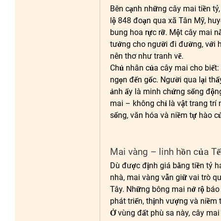
Bên cạnh những cây mai tiền tỷ, 
lộ 848 đoạn qua xã Tân Mỹ, huy
bung hoa rực rỡ. Một cây mai nằ
tưởng cho người đi đường, với h
nên thơ như tranh vẽ.
Chủ nhân của cây mai cho biết: 
ngọn đến gốc. Người qua lại thấ
ảnh ấy là minh chứng sống động
mai – không chỉ là vật trang trí 
sống, văn hóa và niềm tự hào c
Mai vàng – linh hồn của 
Dù được định giá bằng tiền tỷ ha
nhà, mai vàng vẫn giữ vai trò qu
Tây. Những bông mai nở rộ báo h
phát triển, thịnh vượng và niềm 
Ở vùng đất phù sa này, cây mai