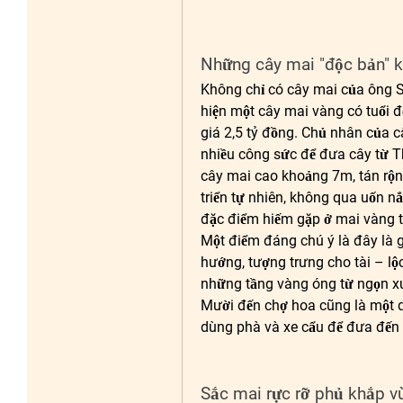
Những cây mai "độc bản" k
Không chỉ có cây mai của ông S
hiện một cây mai vàng có tuổi 
giá 2,5 tỷ đồng. Chủ nhân của c
nhiều công sức để đưa cây từ Th
cây mai cao khoảng 7m, tán rộng
triển tự nhiên, không qua uốn n
đặc điểm hiếm gặp ở mai vàng t
Một điểm đáng chú ý là đây là g
hướng, tượng trưng cho tài – lộ
những tầng vàng óng từ ngọn xu
Mười đến chợ hoa cũng là một qu
dùng phà và xe cẩu để đưa đến 
Sắc mai rực rỡ phủ khắp v