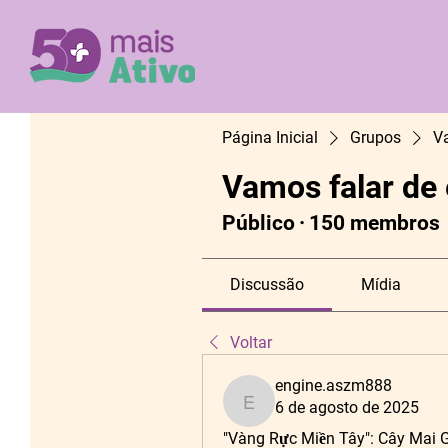
Página Inicial
Grupos
V
Vamos falar de
Público
·
150 membros
Discussão
Mídia
Voltar
engine.aszm888
6 de agosto de 2025
engine.aszm888
"Vàng Rực Miền Tây": Cây Mai G