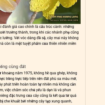
i đánh giá cao chính là cấu trúc cành: những 
ười trưởng thành, trong khi các nhánh phụ cũng 
c lưỡng. Với vóc dáng đồ sộ, cây mai này không 
 mà còn là một tuyệt phẩm của thiên nhiên miền 
sống cùng đất
ừ khoảng năm 1975, không hề qua ghép, không 
ợc trồng trực tiếp trên nền đất phù sa màu mỡ, 
ây phát triển hoàn toàn tự nhiên mà không cần 
, việc chăm sóc chủ yếu là dọn lá và phun 
iêng đặc trưng của cây cũng là kết quả từ quá 
 bị che khuất bởi những cây tạp xung quanh, 