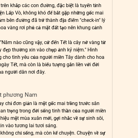
trên khắp các con đường, đặc biệt là tuyến tỉnh 
ện Lấp Vò, không khó để bắt gặp những gốc mai 
m bên đường đã trở thành địa điểm "check-in" lý 
oa vàng rơi phủ cả mặt đất tạo nên khung cảnh 
"Năm nào cũng vậy, cứ đến Tết là cây nở vàng từ 
y đẹp thường xin vào chụp ảnh kỷ niệm." Hình 
 cho tình yêu của người miền Tây dành cho hoa 
ngày Tết, mà còn là biểu tượng gắn liền với đời 
ủa người dân nơi đây.
Tết phương Nam
y chỉ đơn giản là một gốc mai trồng trước sân 
an trọng trong đời sống tinh thần của người miền 
iệu một mùa xuân mới, gợi nhắc về sự sinh sôi, 
tin vào tương lai tươi sáng.
 không chỉ sống, mà còn kể chuyện. Chuyện về sự 