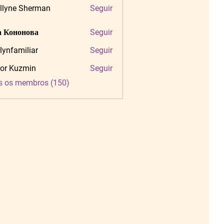
llyne Sherman
Seguir
 Кононова
Seguir
tlynfamiliar
Seguir
amiliar
or Kuzmin
Seguir
s os membros (150)