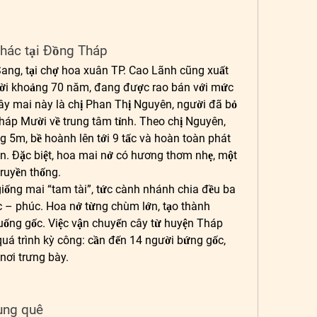
hác tại Đồng Tháp
ang, tại chợ hoa xuân TP. Cao Lãnh cũng xuất 
đời khoảng 70 năm, đang được rao bán với mức 
ây mai này là chị Phan Thị Nguyên, người đã bỏ 
áp Mười về trung tâm tỉnh. Theo chị Nguyên, 
 5m, bề hoành lên tới 9 tấc và hoàn toàn phát 
ắn. Đặc biệt, hoa mai nở có hương thơm nhẹ, một 
ruyền thống.
iống mai “tam tài”, tức cành nhánh chia đều ba 
c – phúc. Hoa nở từng chùm lớn, tạo thành 
ống gốc. Việc vận chuyển cây từ huyện Tháp 
á trình kỳ công: cần đến 14 người bứng gốc, 
nơi trưng bày.
ùng quê