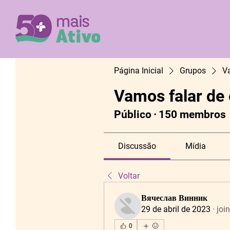
Página Inicial
Grupos
V
Vamos falar de
Público
·
150 membros
Discussão
Mídia
Voltar
Вячеслав Винник
29 de abril de 2023
·
joi
0