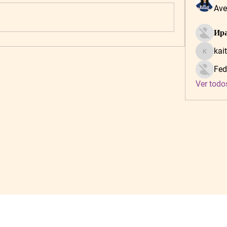
Ave
Ира
kai
kaitlynf
Fed
Ver todo