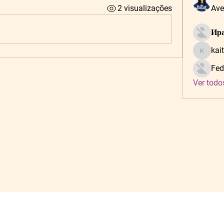
2 visualizações
Ave
Ира
kai
kaitlynf
Fed
Ver todo