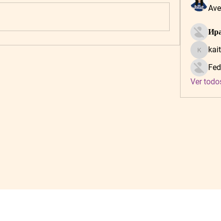
Ave
Ира
kai
kaitlynf
Fed
Ver todo