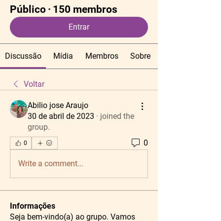
Público
·
150 membros
Entrar
Discussão
Mídia
Membros
Sobre
Voltar
Abilio jose Araujo
30 de abril de 2023
·
joined the
group.
0
0
Write a comment...
Informações
Seja bem-vindo(a) ao grupo. Vamos