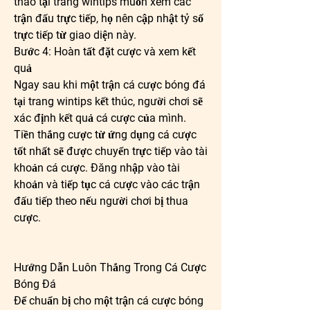
thao tại trang wintips muốn xem các 
trận đấu trực tiếp, họ nên cập nhật tỷ số 
trực tiếp từ giao diện này.
Bước 4: Hoàn tất đặt cược và xem kết 
quả
Ngay sau khi một trận cá cược bóng đá 
tại trang wintips kết thúc, người chơi sẽ 
xác định kết quả cá cược của mình. 
Tiền thắng cược từ ứng dụng cá cược 
tốt nhất sẽ được chuyển trực tiếp vào tài 
khoản cá cược. Đăng nhập vào tài 
khoản và tiếp tục cá cược vào các trận 
đấu tiếp theo nếu người chơi bị thua 
cược.
Hướng Dẫn Luôn Thắng Trong Cá Cược 
Bóng Đá
Để chuẩn bị cho một trận cá cược bóng 