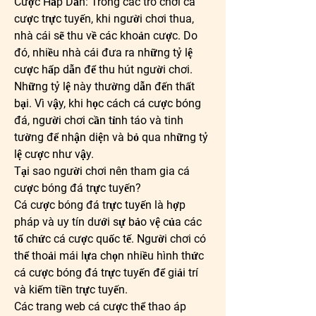
Cược Hấp Dẫn: Trong các trò chơi cá 
cược trực tuyến, khi người chơi thua, 
nhà cái sẽ thu về các khoản cược. Do 
đó, nhiều nhà cái đưa ra những tỷ lệ 
cược hấp dẫn để thu hút người chơi. 
Những tỷ lệ này thường dẫn đến thất 
bại. Vì vậy, khi học cách cá cược bóng 
đá, người chơi cần tỉnh táo và tinh 
tường để nhận diện và bỏ qua những tỷ 
lệ cược như vậy.
Tại sao người chơi nên tham gia cá 
cược bóng đá trực tuyến?
Cá cược bóng đá trực tuyến là hợp 
pháp và uy tín dưới sự bảo vệ của các 
tổ chức cá cược quốc tế. Người chơi có 
thể thoải mái lựa chọn nhiều hình thức 
cá cược bóng đá trực tuyến để giải trí 
và kiếm tiền trực tuyến.
Các trang web cá cược thể thao áp 