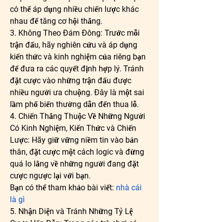
có thể áp dụng nhiều chiến lược khác 
nhau để tăng cơ hội thắng.
3. Không Theo Đám Đông: Trước mỗi 
trận đấu, hãy nghiên cứu và áp dụng 
kiến thức và kinh nghiệm của riêng bạn 
để đưa ra các quyết định hợp lý. Tránh 
đặt cược vào những trận đấu được 
nhiều người ưa chuộng. Đây là một sai 
lầm phổ biến thường dẫn đến thua lỗ.
4. Chiến Thắng Thuộc Về Những Người 
Có Kinh Nghiệm, Kiến Thức và Chiến 
Lược: Hãy giữ vững niềm tin vào bản 
thân, đặt cược một cách logic và đừng 
quá lo lắng về những người đang đặt 
cược ngược lại với bạn.
Bạn có thể tham khảo bài viết: 
nhà cái 
là gì
5. Nhận Diện và Tránh Những Tỷ Lệ 