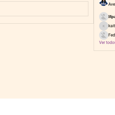
Ave
Ира
kai
kaitlynf
Fed
Ver todo