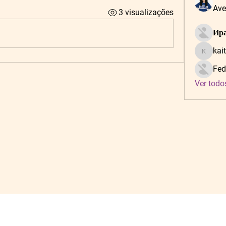
Ave
3 visualizações
Ира
kai
kaitlynf
Fed
Ver todo