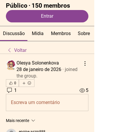
Público
·
150 membros
Entrar
Discussão
Mídia
Membros
Sobre
Voltar
Olesya Solonenkova
28 de janeiro de 2026
·
joined
the group.
0
1
5
Escreva um comentário
Mais recente
engine.aszm888