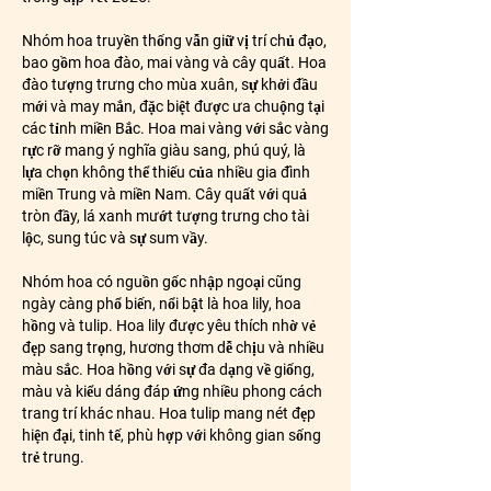
Nhóm hoa truyền thống vẫn giữ vị trí chủ đạo, 
bao gồm hoa đào, mai vàng và cây quất. Hoa 
đào tượng trưng cho mùa xuân, sự khởi đầu 
mới và may mắn, đặc biệt được ưa chuộng tại 
các tỉnh miền Bắc. Hoa mai vàng với sắc vàng 
rực rỡ mang ý nghĩa giàu sang, phú quý, là 
lựa chọn không thể thiếu của nhiều gia đình 
miền Trung và miền Nam. Cây quất với quả 
tròn đầy, lá xanh mướt tượng trưng cho tài 
lộc, sung túc và sự sum vầy.
Nhóm hoa có nguồn gốc nhập ngoại cũng 
ngày càng phổ biến, nổi bật là hoa lily, hoa 
hồng và tulip. Hoa lily được yêu thích nhờ vẻ 
đẹp sang trọng, hương thơm dễ chịu và nhiều 
màu sắc. Hoa hồng với sự đa dạng về giống, 
màu và kiểu dáng đáp ứng nhiều phong cách 
trang trí khác nhau. Hoa tulip mang nét đẹp 
hiện đại, tinh tế, phù hợp với không gian sống 
trẻ trung.