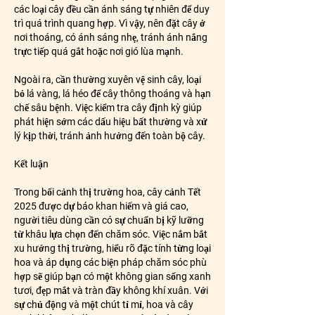
các loại cây đều cần ánh sáng tự nhiên để duy 
trì quá trình quang hợp. Vì vậy, nên đặt cây ở 
nơi thoáng, có ánh sáng nhẹ, tránh ánh nắng 
trực tiếp quá gắt hoặc nơi gió lùa mạnh.
Ngoài ra, cần thường xuyên vệ sinh cây, loại 
bỏ lá vàng, lá héo để cây thông thoáng và hạn 
chế sâu bệnh. Việc kiểm tra cây định kỳ giúp 
phát hiện sớm các dấu hiệu bất thường và xử 
lý kịp thời, tránh ảnh hưởng đến toàn bộ cây.
Kết luận
Trong bối cảnh thị trường hoa, cây cảnh Tết 
2025 được dự báo khan hiếm và giá cao, 
người tiêu dùng cần có sự chuẩn bị kỹ lưỡng 
từ khâu lựa chọn đến chăm sóc. Việc nắm bắt 
xu hướng thị trường, hiểu rõ đặc tính từng loại 
hoa và áp dụng các biện pháp chăm sóc phù 
hợp sẽ giúp bạn có một không gian sống xanh 
tươi, đẹp mắt và tràn đầy không khí xuân. Với 
sự chủ động và một chút tỉ mỉ, hoa và cây 