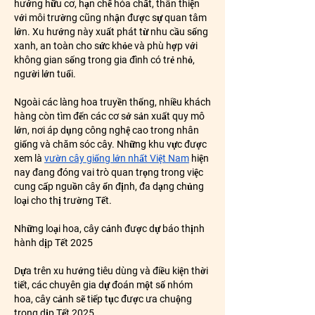
hướng hữu cơ, hạn chế hóa chất, thân thiện 
với môi trường cũng nhận được sự quan tâm 
lớn. Xu hướng này xuất phát từ nhu cầu sống 
xanh, an toàn cho sức khỏe và phù hợp với 
không gian sống trong gia đình có trẻ nhỏ, 
người lớn tuổi.
Ngoài các làng hoa truyền thống, nhiều khách 
hàng còn tìm đến các cơ sở sản xuất quy mô 
lớn, nơi áp dụng công nghệ cao trong nhân 
giống và chăm sóc cây. Những khu vực được 
xem là 
vườn cây giống lớn nhất Việt Nam
 hiện 
nay đang đóng vai trò quan trọng trong việc 
cung cấp nguồn cây ổn định, đa dạng chủng 
loại cho thị trường Tết.
Những loại hoa, cây cảnh được dự báo thịnh 
hành dịp Tết 2025
Dựa trên xu hướng tiêu dùng và điều kiện thời 
tiết, các chuyên gia dự đoán một số nhóm 
hoa, cây cảnh sẽ tiếp tục được ưa chuộng 
trong dịp Tết 2025.