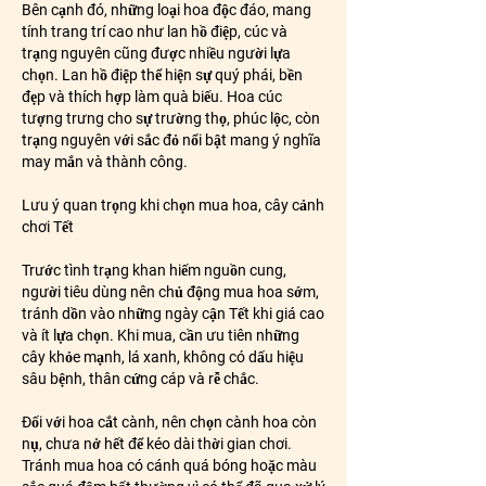
Bên cạnh đó, những loại hoa độc đáo, mang 
tính trang trí cao như lan hồ điệp, cúc và 
trạng nguyên cũng được nhiều người lựa 
chọn. Lan hồ điệp thể hiện sự quý phái, bền 
đẹp và thích hợp làm quà biếu. Hoa cúc 
tượng trưng cho sự trường thọ, phúc lộc, còn 
trạng nguyên với sắc đỏ nổi bật mang ý nghĩa 
may mắn và thành công.
Lưu ý quan trọng khi chọn mua hoa, cây cảnh 
chơi Tết
Trước tình trạng khan hiếm nguồn cung, 
người tiêu dùng nên chủ động mua hoa sớm, 
tránh dồn vào những ngày cận Tết khi giá cao 
và ít lựa chọn. Khi mua, cần ưu tiên những 
cây khỏe mạnh, lá xanh, không có dấu hiệu 
sâu bệnh, thân cứng cáp và rễ chắc.
Đối với hoa cắt cành, nên chọn cành hoa còn 
nụ, chưa nở hết để kéo dài thời gian chơi. 
Tránh mua hoa có cánh quá bóng hoặc màu 