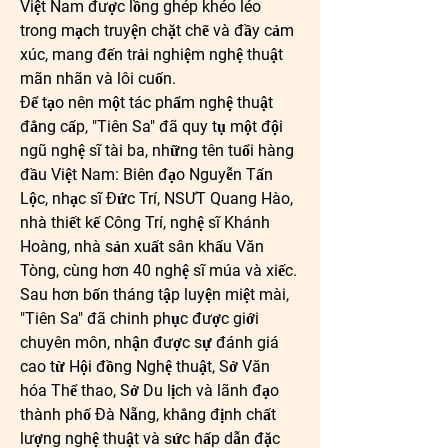
Việt Nam được lồng ghép khéo léo 
trong mạch truyện chặt chẽ và đầy cảm 
xúc, mang đến trải nghiệm nghệ thuật 
mãn nhãn và lôi cuốn.
Để tạo nên một tác phẩm nghệ thuật 
đẳng cấp, "Tiên Sa" đã quy tụ một đội 
ngũ nghệ sĩ tài ba, những tên tuổi hàng 
đầu Việt Nam: Biên đạo Nguyễn Tấn 
Lộc, nhạc sĩ Đức Trí, NSƯT Quang Hào, 
nhà thiết kế Công Trí, nghệ sĩ Khánh 
Hoàng, nhà sản xuất sân khấu Văn 
Tòng, cùng hơn 40 nghệ sĩ múa và xiếc. 
Sau hơn bốn tháng tập luyện miệt mài, 
"Tiên Sa" đã chinh phục được giới 
chuyên môn, nhận được sự đánh giá 
cao từ Hội đồng Nghệ thuật, Sở Văn 
hóa Thể thao, Sở Du lịch và lãnh đạo 
thành phố Đà Nẵng, khẳng định chất 
lượng nghệ thuật và sức hấp dẫn đặc 