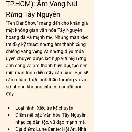
TP.HCM): Âm Vang Núi 
Rừng Tây Nguyên
"Teh Dar Show" mang đến cho khán giả 
một không gian văn hóa Tây Nguyên 
hoang dã và mạnh mẽ. Những màn xiếc 
tre đầy kỹ thuật, những âm thanh cồng 
chiêng vang vọng và những điệu múa 
uyển chuyển được kết hợp với hiệu ứng 
ánh sáng và âm thanh hiện đại, tạo nên 
một màn trình diễn đầy cảm xúc. Bạn sẽ 
cảm nhận được tinh thần thượng võ và 
sự phóng khoáng của con người nơi 
đây.
Loại hình:
 Xiếc tre kể chuyện.
Điểm nổi bật:
 Văn hóa Tây Nguyên, 
nhạc cụ dân tộc, vũ đạo mạnh mẽ.
Địa điểm:
 Lune Center Hội An, Nhà 