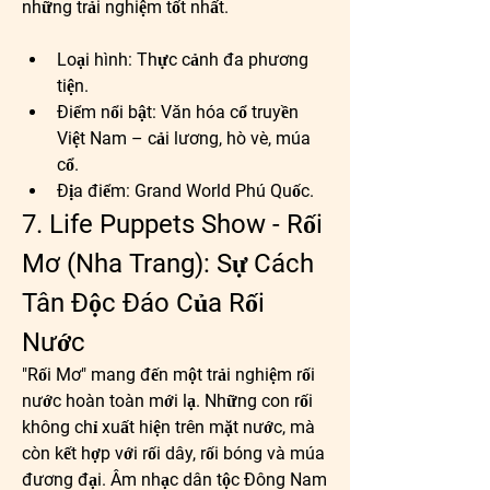
những trải nghiệm tốt nhất.
Loại hình:
 Thực cảnh đa phương 
tiện.
Điểm nổi bật:
 Văn hóa cổ truyền 
Việt Nam – cải lương, hò vè, múa 
cổ.
Địa điểm:
 Grand World Phú Quốc.
7. Life Puppets Show - Rối 
Mơ (Nha Trang): Sự Cách 
Tân Độc Đáo Của Rối 
Nước
"Rối Mơ" mang đến một trải nghiệm rối 
nước hoàn toàn mới lạ. Những con rối 
không chỉ xuất hiện trên mặt nước, mà 
còn kết hợp với rối dây, rối bóng và múa 
đương đại. Âm nhạc dân tộc Đông Nam 