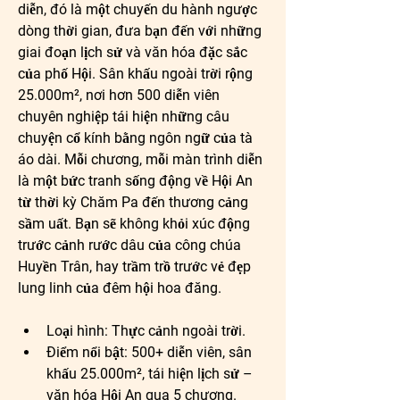
diễn, đó là một chuyến du hành ngược 
dòng thời gian, đưa bạn đến với những 
giai đoạn lịch sử và văn hóa đặc sắc 
của phố Hội. Sân khấu ngoài trời rộng 
25.000m², nơi hơn 500 diễn viên 
chuyên nghiệp tái hiện những câu 
chuyện cổ kính bằng ngôn ngữ của tà 
áo dài. Mỗi chương, mỗi màn trình diễn 
là một bức tranh sống động về Hội An 
từ thời kỳ Chăm Pa đến thương cảng 
sầm uất. Bạn sẽ không khỏi xúc động 
trước cảnh rước dâu của công chúa 
Huyền Trân, hay trầm trồ trước vẻ đẹp 
lung linh của đêm hội hoa đăng.
Loại hình:
 Thực cảnh ngoài trời.
Điểm nổi bật:
 500+ diễn viên, sân 
khấu 25.000m², tái hiện lịch sử – 
văn hóa Hội An qua 5 chương.