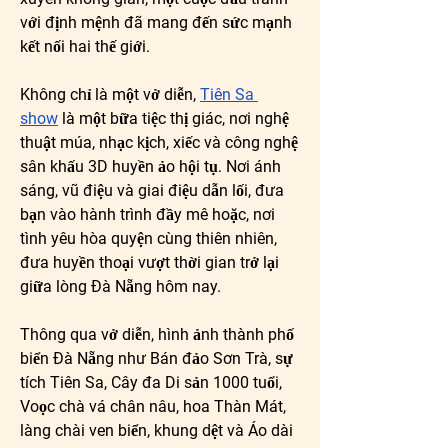
với định mệnh đã mang đến sức mạnh 
kết nối hai thế giới.
Không chỉ là một vở diễn, 
Tiên Sa 
show
 là một bữa tiệc thị giác, nơi nghệ 
thuật múa, nhạc kịch, xiếc và công nghệ 
sân khấu 3D huyền ảo hội tụ. Nơi ánh 
sáng, vũ điệu và giai điệu dẫn lối, đưa 
bạn vào hành trình đầy mê hoặc, nơi 
tình yêu hòa quyện cùng thiên nhiên, 
đưa huyền thoại vượt thời gian trở lại 
giữa lòng Đà Nẵng hôm nay.
Thông qua vở diễn, hình ảnh thành phố 
biển Đà Nẵng như Bán đảo Sơn Trà, sự 
tích Tiên Sa, Cây đa Di sản 1000 tuổi, 
Voọc chà vá chân nâu, hoa Thàn Mát, 
làng chài ven biển, khung dệt và Áo dài 