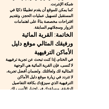
شبكة الإنترنت.
كما يمكن للموقع أن يقدم تطبيقًا ذكيًا في 
المستقبل لتسهيل عمليات الحجز، وتقديم 
اقتراحات مخصصة بناءً على اهتمامات 
الزوار وسجلاتهم السابقة.
الخاتمة: القرية المائية 
ورفيقك المثالي موقع دليل 
الأماكن الترفيهية
في الختام، إذا كنت تبحث عن تجربة ترفيهية 
لا تُنسى، فإن 
القرية المائية
 هي الوجهة 
المثالية لك ولعائلتك. ولضمان أفضل تجربة، 
لا تتردد في زيارة 
موقع دليل الأماكن 
الترفيهية
 الذي سيزوّدك بكافة التفاصيل 
الدقيقة، ويساعدك في اختيار الأنسب لك.
كررنا كلمة 
دليل الأماكن الترفيهية
 في هذا 
المقال لتأكيد أهمية هذا الموقع كأداة 
أساسية لكل من يخطط لرحلة ترفيهية 