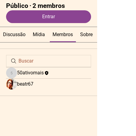
Público
·
2 membros
Entrar
Discussão
Mídia
Membros
Sobre
50ativomais
50ativomais
beatr67