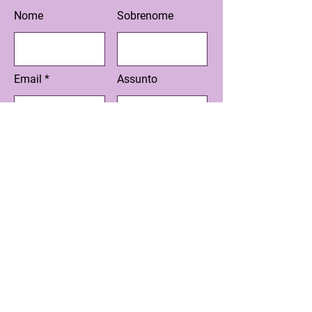
Nome
Sobrenome
Email
Assunto
Escreva sua mensagem