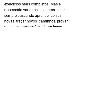
exercícios mais completos. Mas é 
necessário variar os  assuntos, estar 
sempre buscando aprender coisas 
novas, traçar novos  caminhos, provar 
novos sabores, enfim, há um leque 
bastante extenso para  exercitar seu 
cérebro, certamente haverá algum que 
irá agradar!
#envelhecimentosaudavel
#50mais
Ver tudo
Posts recentes