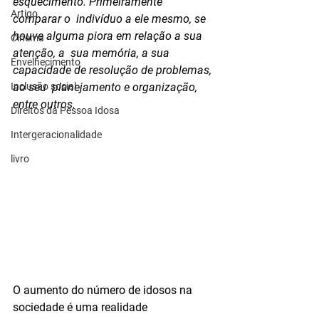
esquecimento. Primeiramente 
Artigo
comparar o  indivíduo a ele mesmo, se 
houve alguma piora em relação a sua 
Cinema
atenção, a  sua memória, a sua 
Envelhecimento
capacidade de resolução de problemas, 
Inclusão social
ao seu  planejamento e organização, 
entre outros.
Direitos da Pessoa Idosa
Intergeracionalidade
livro
O aumento do número de idosos na 
sociedade é uma realidade  