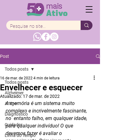
Post
Todos posts
16 de mar. de 2022
4 min de leitura
Todos posts
Envelhecer e esquecer
Alzheimer
Atualizado:
17 de mar. de 2022
A memória é um sistema muito 
Artigo
complexo e incrivelmente fascinante, 
Diagnóstico
no  entanto falho, em qualquer idade, 
Cuidador
para qualquer indivíduo! O que  
devemos fazer é avaliar o 
Linha do Tempo