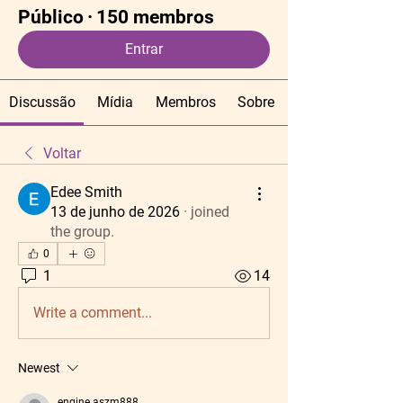
Público
·
150 membros
Entrar
Discussão
Mídia
Membros
Sobre
Voltar
Edee Smith
13 de junho de 2026
·
joined
the group.
0
1
14
Write a comment...
Newest
engine.aszm888