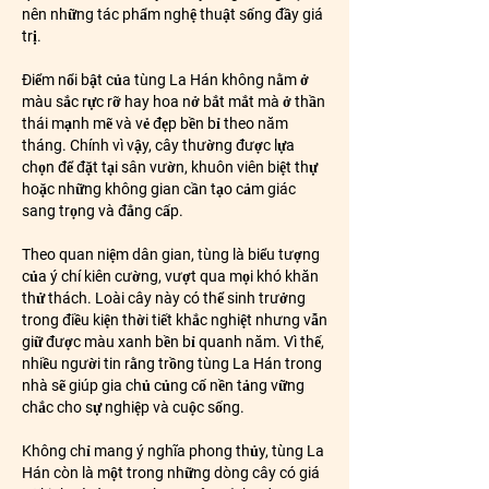
nên những tác phẩm nghệ thuật sống đầy giá 
trị.
Điểm nổi bật của tùng La Hán không nằm ở 
màu sắc rực rỡ hay hoa nở bắt mắt mà ở thần 
thái mạnh mẽ và vẻ đẹp bền bỉ theo năm 
tháng. Chính vì vậy, cây thường được lựa 
chọn để đặt tại sân vườn, khuôn viên biệt thự 
hoặc những không gian cần tạo cảm giác 
sang trọng và đẳng cấp.
Theo quan niệm dân gian, tùng là biểu tượng 
của ý chí kiên cường, vượt qua mọi khó khăn 
thử thách. Loài cây này có thể sinh trưởng 
trong điều kiện thời tiết khắc nghiệt nhưng vẫn 
giữ được màu xanh bền bỉ quanh năm. Vì thế, 
nhiều người tin rằng trồng tùng La Hán trong 
nhà sẽ giúp gia chủ củng cố nền tảng vững 
chắc cho sự nghiệp và cuộc sống.
Không chỉ mang ý nghĩa phong thủy, tùng La 
Hán còn là một trong những dòng cây có giá 