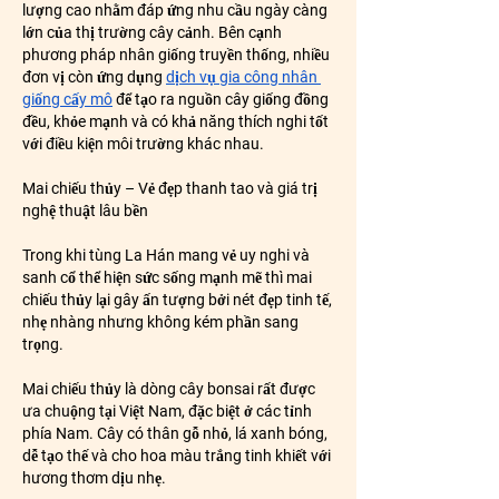
lượng cao nhằm đáp ứng nhu cầu ngày càng 
lớn của thị trường cây cảnh. Bên cạnh 
phương pháp nhân giống truyền thống, nhiều 
đơn vị còn ứng dụng 
dịch vụ gia công nhân 
giống cấy mô
 để tạo ra nguồn cây giống đồng 
đều, khỏe mạnh và có khả năng thích nghi tốt 
với điều kiện môi trường khác nhau.
Mai chiếu thủy – Vẻ đẹp thanh tao và giá trị 
nghệ thuật lâu bền
Trong khi tùng La Hán mang vẻ uy nghi và 
sanh cổ thể hiện sức sống mạnh mẽ thì mai 
chiếu thủy lại gây ấn tượng bởi nét đẹp tinh tế, 
nhẹ nhàng nhưng không kém phần sang 
trọng.
Mai chiếu thủy là dòng cây bonsai rất được 
ưa chuộng tại Việt Nam, đặc biệt ở các tỉnh 
phía Nam. Cây có thân gỗ nhỏ, lá xanh bóng, 
dễ tạo thế và cho hoa màu trắng tinh khiết với 
hương thơm dịu nhẹ.