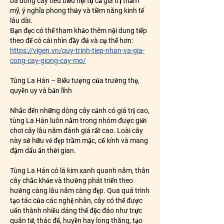
ba dòng cây tiêu biểu hội tụ cả giá trị thẩm 
mỹ, ý nghĩa phong thủy và tiềm năng kinh tế 
lâu dài.
Bạn đọc có thể tham khảo thêm nội dung tiếp 
theo để có cái nhìn đầy đủ và cụ thể hơn: 
https://vigen.vn/quy-trinh-tiep-nhan-va-gia-
cong-cay-giong-cay-mo/
Tùng La Hán – Biểu tượng của trường thọ, 
quyền uy và bản lĩnh
Nhắc đến những dòng cây cảnh có giá trị cao, 
tùng La Hán luôn nằm trong nhóm được giới 
chơi cây lâu năm đánh giá rất cao. Loài cây 
này sở hữu vẻ đẹp trầm mặc, cổ kính và mang 
đậm dấu ấn thời gian.
Tùng La Hán có lá kim xanh quanh năm, thân 
cây chắc khỏe và thường phát triển theo 
hướng càng lâu năm càng đẹp. Qua quá trình 
tạo tác của các nghệ nhân, cây có thể được 
uốn thành nhiều dáng thế độc đáo như trực 
quân tử, thác đổ, huyền hay long thăng, tạo 