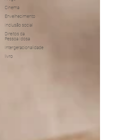
Cinema
Envelhecimento
Inclusão social
Direitos da
Pessoa Idosa
Intergeracionalidade
livro