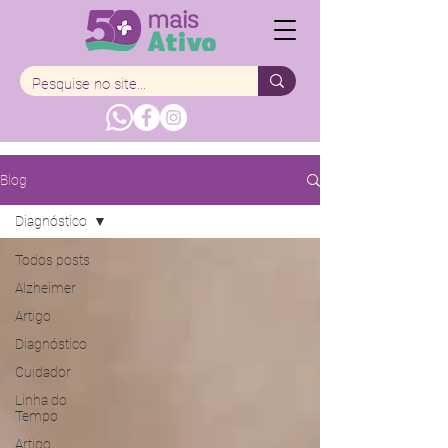
Blog
Diagnóstico
Todos posts
Alzheimer
Artigo
Diagnóstico
Cuidador
Linha do
Tempo
Artigo